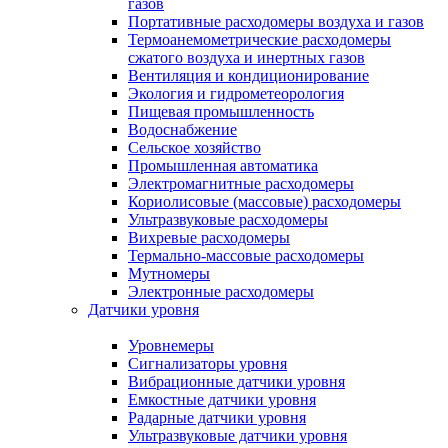
газов
Портативные расходомеры воздуха и газов
Термоанемометрические расходомеры
сжатого воздуха и инертных газов
Вентиляция и кондиционирование
Экология и гидрометеорология
Пищевая промышленность
Водоснабжение
Сельское хозяйство
Промышленная автоматика
Электромагнитные расходомеры
Кориолисовые (массовые) расходомеры
Ультразвуковые расходомеры
Вихревые расходомеры
Термально-массовые расходомеры
Мутномеры
Электронные расходомеры
Датчики уровня
Уровнемеры
Сигнализаторы уровня
Вибрационные датчики уровня
Емкостные датчики уровня
Радарные датчики уровня
Ультразвуковые датчики уровня