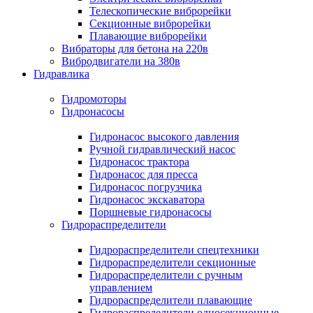
Телескопические виброрейки
Секционные виброрейки
Плавающие виброрейки
Вибраторы для бетона на 220в
Вибродвигатели на 380в
Гидравлика
Гидромоторы
Гидронасосы
Гидронасос высокого давления
Ручной гидравлический насос
Гидронасос трактора
Гидронасос для пресса
Гидронасос погрузчика
Гидронасос экскаватора
Поршневые гидронасосы
Гидрораспределители
Гидрораспределители спецтехники
Гидрораспределители секционные
Гидрораспределители с ручным
управлением
Гидрораспределители плавающие
Гидрораспределители односекционные