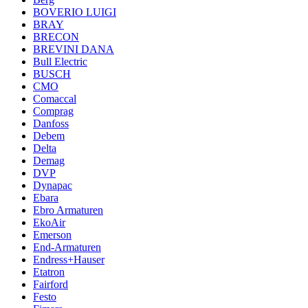
BOVERIO LUIGI
BRAY
BRECON
BREVINI DANA
Bull Electric
BUSCH
CMO
Comaccal
Comprag
Danfoss
Debem
Delta
Demag
DVP
Dynapac
Ebara
Ebro Armaturen
EkoAir
Emerson
End-Armaturen
Endress+Hauser
Etatron
Fairford
Festo