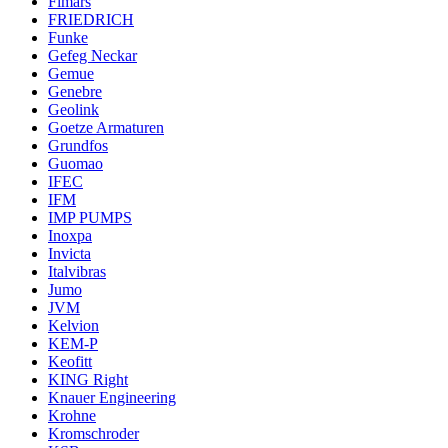
Fimars
FRIEDRICH
Funke
Gefeg Neckar
Gemue
Genebre
Geolink
Goetze Armaturen
Grundfos
Guomao
IFEC
IFM
IMP PUMPS
Inoxpa
Invicta
Italvibras
Jumo
JVM
Kelvion
KEM-P
Keofitt
KING Right
Knauer Engineering
Krohne
Kromschroder