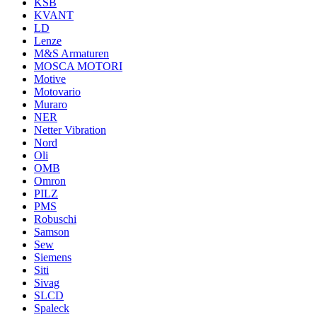
KSB
KVANT
LD
Lenze
M&S Armaturen
MOSCA MOTORI
Motive
Motovario
Muraro
NER
Netter Vibration
Nord
Oli
OMB
Omron
PILZ
PMS
Robuschi
Samson
Sew
Siemens
Siti
Sivag
SLCD
Spaleck