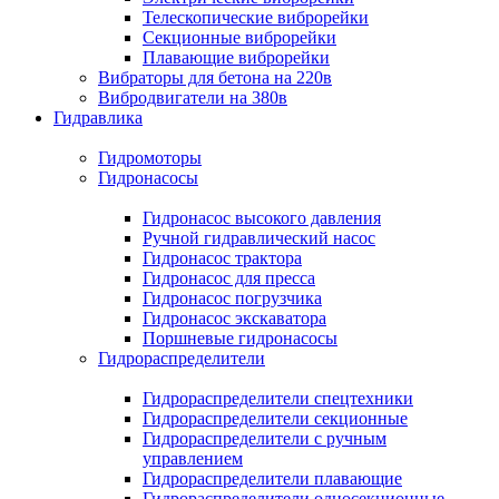
Телескопические виброрейки
Секционные виброрейки
Плавающие виброрейки
Вибраторы для бетона на 220в
Вибродвигатели на 380в
Гидравлика
Гидромоторы
Гидронасосы
Гидронасос высокого давления
Ручной гидравлический насос
Гидронасос трактора
Гидронасос для пресса
Гидронасос погрузчика
Гидронасос экскаватора
Поршневые гидронасосы
Гидрораспределители
Гидрораспределители спецтехники
Гидрораспределители секционные
Гидрораспределители с ручным
управлением
Гидрораспределители плавающие
Гидрораспределители односекционные