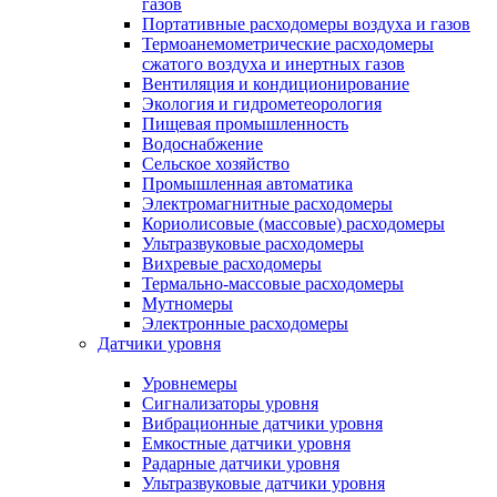
газов
Портативные расходомеры воздуха и газов
Термоанемометрические расходомеры
сжатого воздуха и инертных газов
Вентиляция и кондиционирование
Экология и гидрометеорология
Пищевая промышленность
Водоснабжение
Сельское хозяйство
Промышленная автоматика
Электромагнитные расходомеры
Кориолисовые (массовые) расходомеры
Ультразвуковые расходомеры
Вихревые расходомеры
Термально-массовые расходомеры
Мутномеры
Электронные расходомеры
Датчики уровня
Уровнемеры
Сигнализаторы уровня
Вибрационные датчики уровня
Емкостные датчики уровня
Радарные датчики уровня
Ультразвуковые датчики уровня