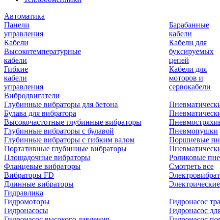
Автоматика
Панели
Барабанные
управления
кабели
Кабели
Кабели для
Высокотемпературные
буксируемых
кабели
цепей
Гибкие
Кабели для
кабели
моторов и
управления
сервокабели
Вибродвигатели
Глубинные вибраторы для бетона
Пневматическ
Булава для вибратора
Пневматическ
Высокочастотные глубинные вибраторы
Пневмостряхи
Глубинные вибраторы с булавой
Пневмопушки
Глубинные вибраторы с гибким валом
Поршневые пн
Портативные глубинные вибраторы
Пневматическ
Площадочные вибраторы
Роликовые пне
Фланцевые вибраторы
Смотреть все
Вибраторы FD
Электровибрат
Длинные вибраторы
Электрические
Гидравлика
Гидромоторы
Гидронасос тр
Гидронасосы
Гидронасос для
Гидронасос высокого давления
Гидронасос по