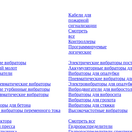
Кабели для
пожарной
сигнализации
Смотреть
все
Контроллеры
Программируемые
логические
ие вибраторы
Электрические вибраторы пост
ий молот
Аккумуляторные вибраторы дл
ватели
Вибраторы для опалубки
Пневматические вибраторы дл
евматические вибраторы
Электровибраторы для опалуб
ие турбинные вибраторы
Вибродвигатели для вибростол
вматические вибраторы
Вибраторы для вибросита
Вибраторы для грохота
оры для бетона
Вибраторы для стяжки
 вибраторы переменного тока
Высокочастотные вибраторы
актора
Смотреть все
 пресса
Гидрораспределители
грузчика
Гидрораспределители спецтех