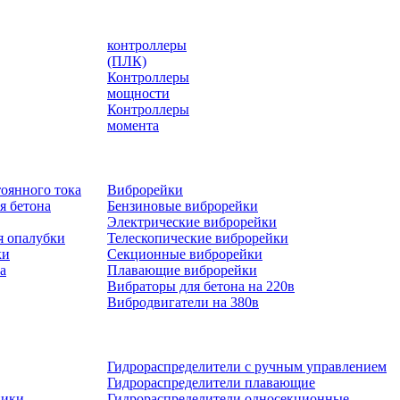
контроллеры
(ПЛК)
Контроллеры
мощности
Контроллеры
момента
оянного тока
Виброрейки
я бетона
Бензиновые виброрейки
Электрические виброрейки
я опалубки
Телескопические виброрейки
ки
Секционные виброрейки
а
Плавающие виброрейки
Вибраторы для бетона на 220в
Вибродвигатели на 380в
Гидрораспределители с ручным управлением
Гидрораспределители плавающие
ники
Гидрораспределители односекционные