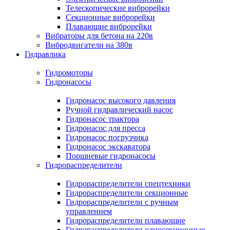
Телескопические виброрейки
Секционные виброрейки
Плавающие виброрейки
Вибраторы для бетона на 220в
Вибродвигатели на 380в
Гидравлика
Гидромоторы
Гидронасосы
Гидронасос высокого давления
Ручной гидравлический насос
Гидронасос трактора
Гидронасос для пресса
Гидронасос погрузчика
Гидронасос экскаватора
Поршневые гидронасосы
Гидрораспределители
Гидрораспределители спецтехники
Гидрораспределители секционные
Гидрораспределители с ручным
управлением
Гидрораспределители плавающие
Гидрораспределители односекционные