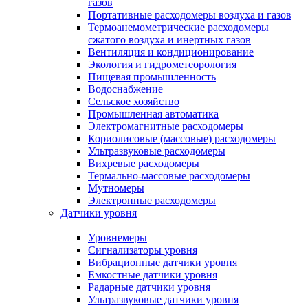
газов
Портативные расходомеры воздуха и газов
Термоанемометрические расходомеры
сжатого воздуха и инертных газов
Вентиляция и кондиционирование
Экология и гидрометеорология
Пищевая промышленность
Водоснабжение
Сельское хозяйство
Промышленная автоматика
Электромагнитные расходомеры
Кориолисовые (массовые) расходомеры
Ультразвуковые расходомеры
Вихревые расходомеры
Термально-массовые расходомеры
Мутномеры
Электронные расходомеры
Датчики уровня
Уровнемеры
Сигнализаторы уровня
Вибрационные датчики уровня
Емкостные датчики уровня
Радарные датчики уровня
Ультразвуковые датчики уровня