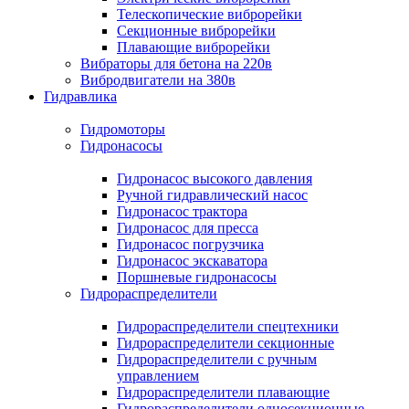
Телескопические виброрейки
Секционные виброрейки
Плавающие виброрейки
Вибраторы для бетона на 220в
Вибродвигатели на 380в
Гидравлика
Гидромоторы
Гидронасосы
Гидронасос высокого давления
Ручной гидравлический насос
Гидронасос трактора
Гидронасос для пресса
Гидронасос погрузчика
Гидронасос экскаватора
Поршневые гидронасосы
Гидрораспределители
Гидрораспределители спецтехники
Гидрораспределители секционные
Гидрораспределители с ручным
управлением
Гидрораспределители плавающие
Гидрораспределители односекционные